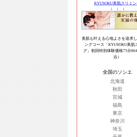
KYUSOKU美肌スリミ
↓ ↓ ↓
美肌も叶える心地よさを追求
ングコース「KYUSOKU美肌
グ」初回特別体験価格75分86
込）
全国のソシエ
北海道
秋田
宮城
福島
東京
神奈川
埼玉
千葉