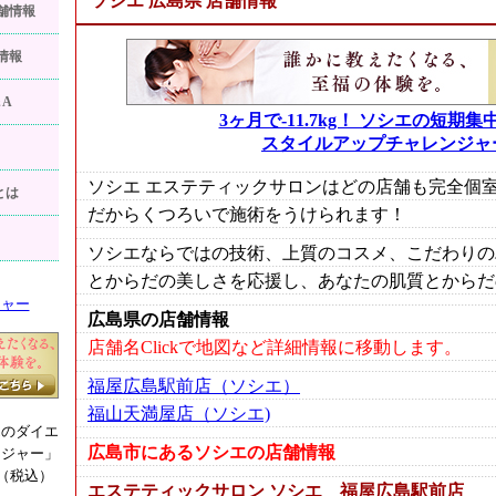
ソシエ 広島県 店舗情報
舗情報
情報
A
3ヶ月で-11.7kg！ ソシエの短期
スタイルアップチャレンジャ
ソシエ エステティックサロンはどの店舗も完全個
とは
だからくつろいで施術をうけられます！
ソシエならではの技術、上質のコスメ、こだわりの
とからだの美しさを応援し、あなたの肌質とからだ
ジャー
広島県の店舗情報
店舗名Clickで地図など詳細情報に移動します。
福屋広島駅前店（ソシエ）
福山天満屋店（ソシエ)
エのダイエ
広島市にあるソシエの店舗情報
ンジャー」
円（税込）
エステティックサロン ソシエ 福屋広島駅前店